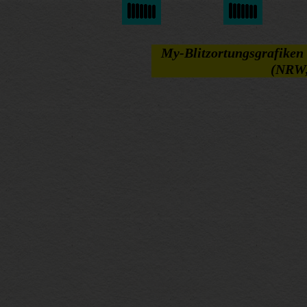
My-Blitzortungsgrafiken 
(NRW,