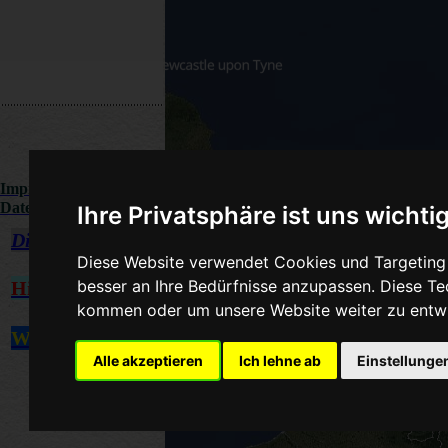
Impressum
/
Datenschutzerklärung
Ihre Privatsphäre ist uns wichti
Direkt zum Wetter
Diese Website verwendet Cookies und Targeting T
besser an Ihre Bedürfnisse anzupassen. Diese T
Hinweis
!
kommen oder um unsere Website weiter zu entwi
Wetterlinks
Alle akzeptieren
Ich lehne ab
Einstellunge