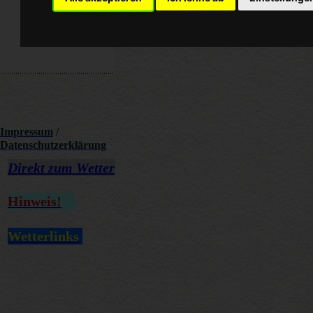
Impressum
/
Datenschutzerklärung
Direkt zum Wetter
Hinweis
!
Wetterlinks