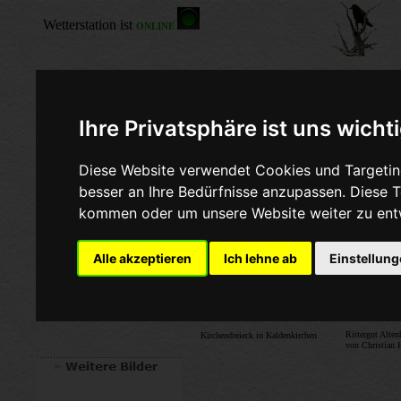
Ihre Privatsphäre ist uns wicht
Diese Website verwendet Cookies und Targeting
besser an Ihre Bedürfnisse anzupassen. Diese
Hier gibt e
kommen oder um unsere Website weiter zu ent
Alle akzeptieren
Ich lehne ab
Einstellun
Rittergut Alten
Kirchendreieck in Kaldenkirchen
von Christian 