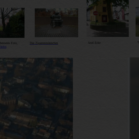
“
Axel Ecke
besseres Foto,
Das Zigarrenmännchen
Infos