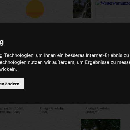
ig
 Technologien, um Ihnen ein besseres Internet-Erlebnis zu
 Technologien nutzen wir außerdem, um Ergebnisse zu mess
s weitere Bilder von Nettetal - Kaldenkirche
wickeln.
gen ändern
hof um das 18.Jahrh.
Rittergut Altenhofen
Rittergut Altenhofen
Hohe (1857-1883)
(Heute)
(Torbogen)