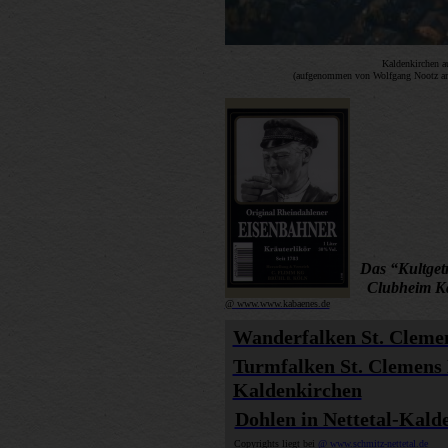
Kaldenkirchen au
(aufgenommen von Wolfgang Nootz am
Das “Kultge
Clubheim K
@ www.www.kabaenes.de
Wanderfalken St. Clemen
Turmfalken St. Clemens 
Kaldenkirchen
Dohlen in Nettetal-Kald
Copyrights liegt bei
@ www.schmitz-nettetal.de