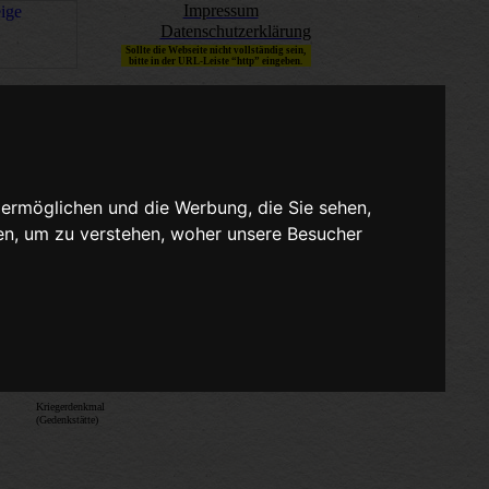
Impressum
Datenschutzerklärung
Sollte die Webseite nicht vollständig sein,
bitte in der URL-Leiste “http” eingeben.
 ermöglichen und die Werbung, die Sie sehen,
en, um zu verstehen, woher unsere Besucher
n
Kriegerdenkmal
(Gedenkstätte)