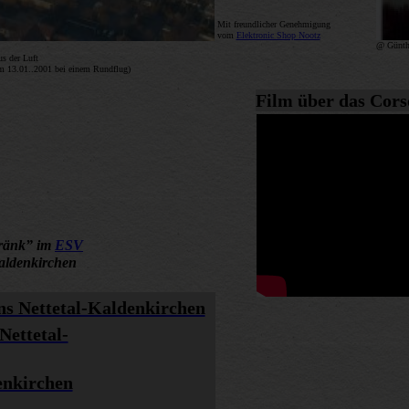
Mit freundlicher Genehmigung
vom
Elektronic Shop Nootz
@ Günthe
s der Luft
 13.01..2001 bei einem Rundflug)
Film über das Cors
tränk” im
ESV
aldenkirchen
s Nettetal-Kaldenkirchen
Nettetal-
enkirchen