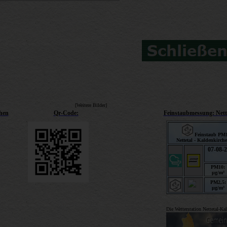
[Weitere Bilder]
chen
Qr-Code:
Feinstaubmessung: Nett
Die Wetterstation Nettetal-Ka