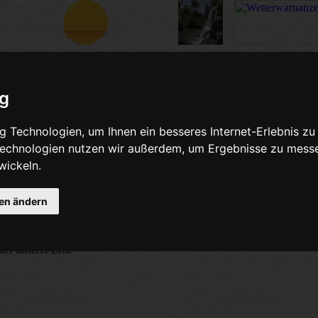
ig
nfos über
 Technologien, um Ihnen ein besseres Internet-Erlebnis zu
 Technologien nutzen wir außerdem, um Ergebnisse zu mess
nd Mond
wickeln.
gen ändern