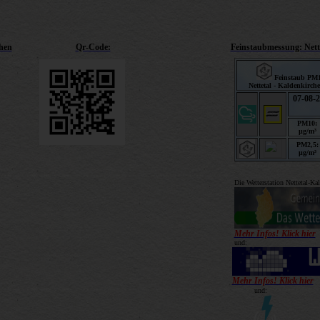
chen
Qr-Code:
Feinstaubmessung: Nett
Die Wetterstation Nettetal-Ka
Mehr Infos! Klick hi
er
und:
Mehr Infos! Klick hier
und: