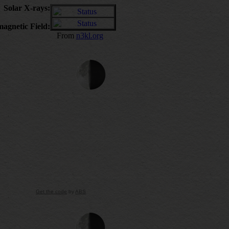
Solar X-rays:
agnetic Field:
From
n3kl.org