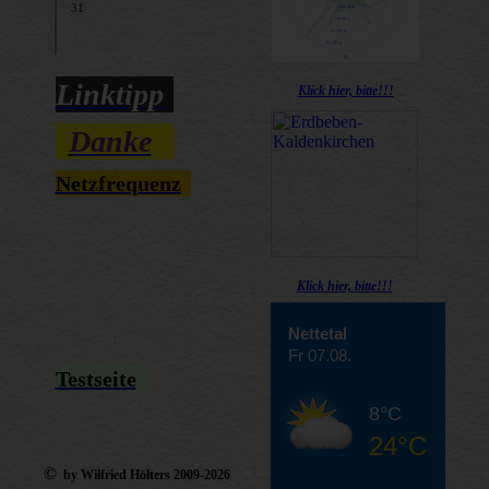
Linktipp
Klick hier, bitte!!!
Danke
Netzfrequenz
Klick hier, bitte!!!
Nettetal
Fr 07.08.
Testseite
8°C
24°C
©
by Wilfried Hölters 2009-2026