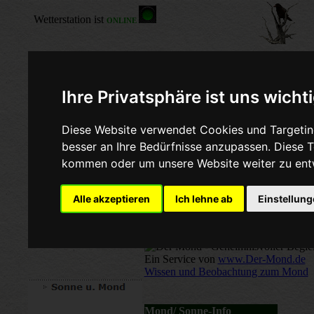
Ihre Privatsphäre ist uns wicht
Hier nun mehr I
Diese Website verwendet Cookies und Targeting
besser an Ihre Bedürfnisse anzupassen. Diese
unsere Sonne u
kommen oder um unsere Website weiter zu ent
Alle akzeptieren
Ich lehne ab
Einstellun
Mondkalender
Ein Service von
www.Der-Mond.de
Wissen und Beobachtung zum Mond
Mond/ Sonne-Info