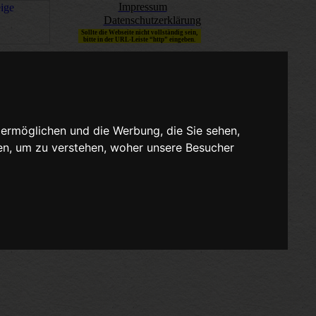
Impressum
Datenschutzerklärung
Sollte die Webseite nicht vollständig sein,
bitte in der URL-Leiste “http” eingeben.
 ermöglichen und die Werbung, die Sie sehen,
en, um zu verstehen, woher unsere Besucher