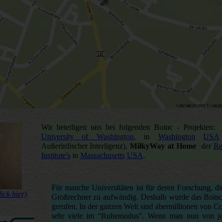
Wir beteiligen uns bei folgenden Boinc - Projekten
University of Washington
,
in
Washington
USA
Außerirdischer Interligenz),
MilkyWay at Home
der
Re
Institute's
in
Massachusetts
USA
.
Für manche Universitäten ist für deren Forschung, d
ick hier)
Großrechner zu aufwändig. Deshalb wurde das Boinc 
gerufen. In der ganzen Welt sind abermillionen von C
sehr viele im “Ruhemodus”. Wenn man nun von je