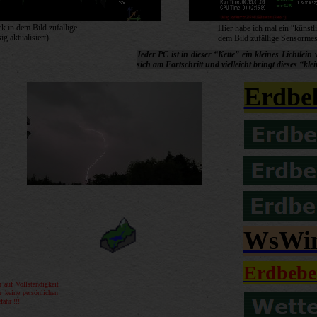
k in dem Bild zufällige
Hier habe ich mal ein “künstl
 aktualisiert)
dem Bild zufällige Sensormes
Jeder PC ist in dieser “Kette” ein kleines Lichtlei
sich am Fortschritt und vielleicht bringt dieses “kle
Erdbe
WsWin
Erdbeben
 auf Vollständigkeit
n keine persönlichen
ahr !!!