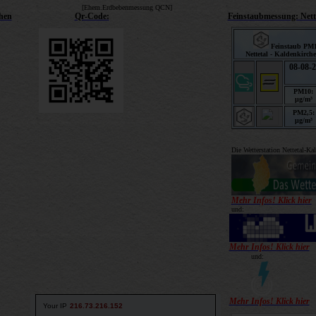
[Ehem.Erdbebenmessung QCN]
chen
Qr-Code:
Feinstaubmessung: Nett
Die Wetterstation Nettetal-Ka
Mehr Infos! Klick hi
er
und:
Mehr Infos! Klick hier
und:
Mehr Infos! Klick hier