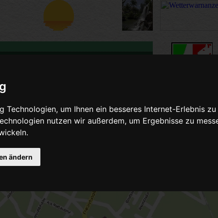
ig
malige Erdbebenmessung Q
 Technologien, um Ihnen ein besseres Internet-Erlebnis zu
 Technologien nutzen wir außerdem, um Ergebnisse zu mess
r Standort meines ehem. Erdbebensensors
wickeln.
rd nun nur Local benutzt)
gen ändern