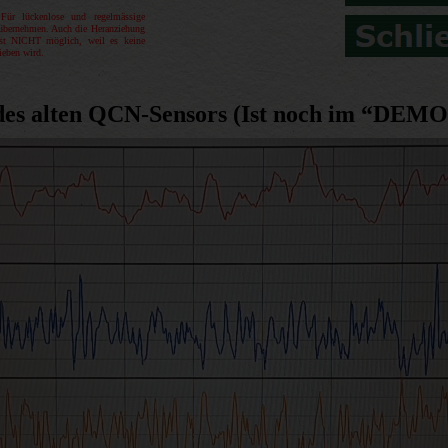
ür lückenlose und regelmässige
 übernehmen. Auch die Heranziehung
ist NICHT möglich, weil es keine
ieben wird.
des alten QCN-Sensors (Ist noch im “DEMO