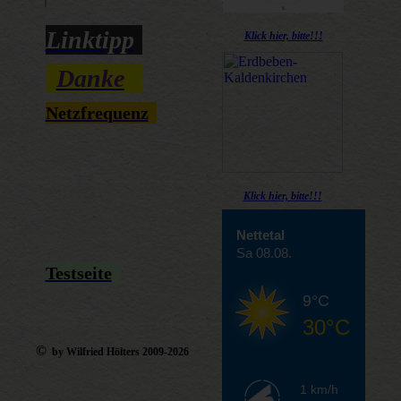
Linktipp
Klick hier, bitte!!!
Danke
Netzfrequenz
Klick hier, bitte!!!
Nettetal
Sa 08.08.
Testseite
9°C
30°C
©
by Wilfried Hölters 2009-2026
1 km/h