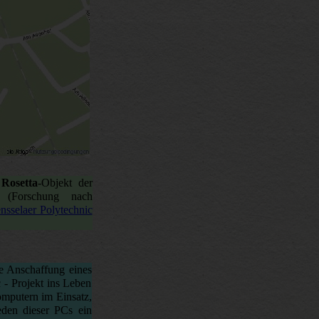
:
Rosetta
-Objekt der
(Forschung nach
nsselaer Polytechnic
ie Anschaffung eines
- Projekt ins Leben
omputern im Einsatz,
den dieser PCs ein